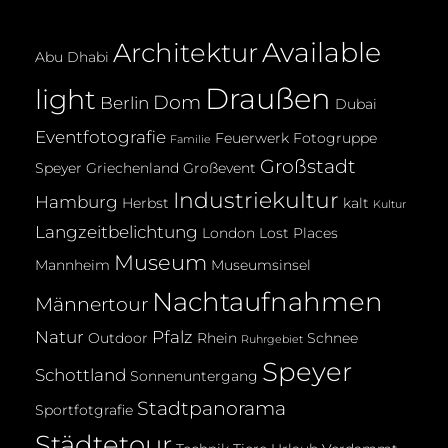
Available
Architektur
Abu Dhabi
Draußen
light
Dom
Berlin
Dubai
Eventfotografie
Feuerwerk
Fotogruppe
Familie
Großstadt
Speyer
Griechenland
Großevent
Industriekultur
Hamburg
Herbst
kalt
Kultur
Langzeitbelichtung
London
Lost Places
Museum
Mannheim
Museumsinsel
Nachtaufnahmen
Männertour
Natur
Pfalz
Outdoor
Rhein
Schnee
Ruhrgebiet
Speyer
Schottland
Sonnenuntergang
Stadtpanorama
Sportfotgrafie
Städtetour