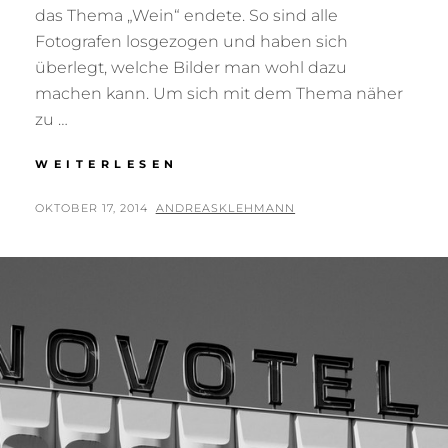
das Thema „Wein“ endete. So sind alle
Fotografen losgezogen und haben sich
überlegt, welche Bilder man wohl dazu
machen kann. Um sich mit dem Thema näher
zu …
FOTOPROJEKT
WEITERLESEN
„WEIN“
POSTED
BY
OKTOBER 17, 2014
ANDREASKLEHMANN
ON