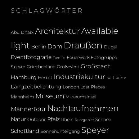
SCHLAGWÖRTER
Available
Architektur
Abu Dhabi
Draußen
light
Dom
Berlin
Dubai
Eventfotografie
Feuerwerk
Fotogruppe
Familie
Großstadt
Speyer
Griechenland
Großevent
Industriekultur
Hamburg
Herbst
kalt
Kultur
Langzeitbelichtung
London
Lost Places
Museum
Mannheim
Museumsinsel
Nachtaufnahmen
Männertour
Natur
Pfalz
Outdoor
Rhein
Schnee
Ruhrgebiet
Speyer
Schottland
Sonnenuntergang