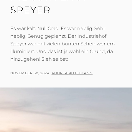
SPEYER
Es war kalt. Null Grad. Es war neblig. Sehr
neblig. Genug gepienzt. Der Industriehof
Speyer war mit vielen bunten Scheinwerfern
illuminiert. Und das ist ja wohl ein Grund, da
hinzugehen! Sieh selbst:
POSTED
BY
NOVEMBER 30, 2024
ANDREASKLEHMANN
ON