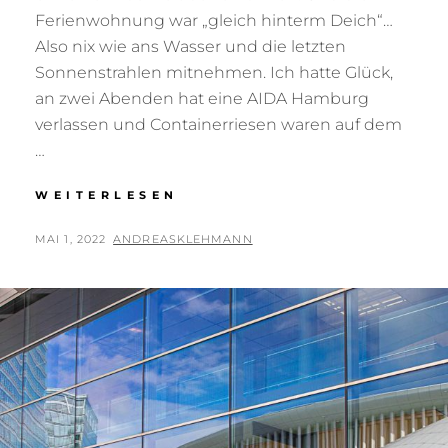
Ferienwohnung war „gleich hinterm Deich“…
Also nix wie ans Wasser und die letzten
Sonnenstrahlen mitnehmen. Ich hatte Glück,
an zwei Abenden hat eine AIDA Hamburg
verlassen und Containerriesen waren auf dem
…
STADE
WEITERLESEN
UND
SCHIFFE
POSTED
BY
MAI 1, 2022
ANDREASKLEHMANN
ON