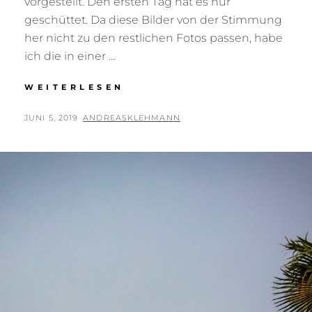
vorgestellt. Den ersten Tag hat es nur
geschüttet. Da diese Bilder von der Stimmung
her nicht zu den restlichen Fotos passen, habe
ich die in einer …
VENEDIG
WEITERLESEN
IM
REGEN
POSTED
BY
JUNI 5, 2019
ANDREASKLEHMANN
ON