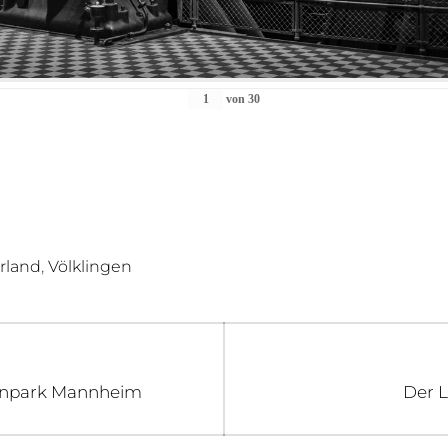
von
30
,
rland
Völklingen
igation
Next
senpark Mannheim
Der L
post: