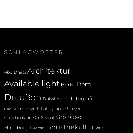
SCHLAGWÖRTER
Architektur
Abu Dhabi
Available light
Dom
Berlin
Draußen
Eventfotografie
Dubai
Feuerwerk
Fotogruppe Speyer
Familie
Großstadt
Griechenland
Großevent
Industriekultur
Hamburg
Herbst
kalt