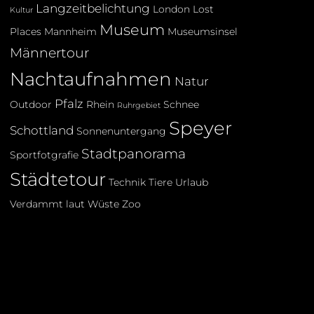
Langzeitbelichtung
London
Lost
Kultur
Museum
Places
Mannheim
Museumsinsel
Männertour
Nachtaufnahmen
Natur
Pfalz
Outdoor
Rhein
Schnee
Ruhrgebiet
Speyer
Schottland
Sonnenuntergang
Stadtpanorama
Sportfotgrafie
Städtetour
Technik
Tiere
Urlaub
Verdammt laut
Wüste
Zoo