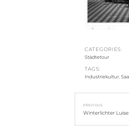
«
‹
CATEGORIES:
Städtetour
TAGS:
,
Industriekultur
Saa
Beitragsnav
PREVIOUS
Previous
Winterlichter Lui
post: