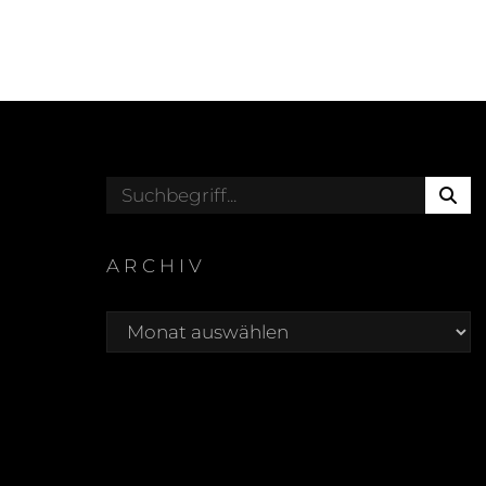
S
Search
E
for:
A
R
ARCHIV
C
Archiv