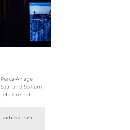
erParcs-Anlage
 Saarland. So kam
efallen sind.
t automatisch.