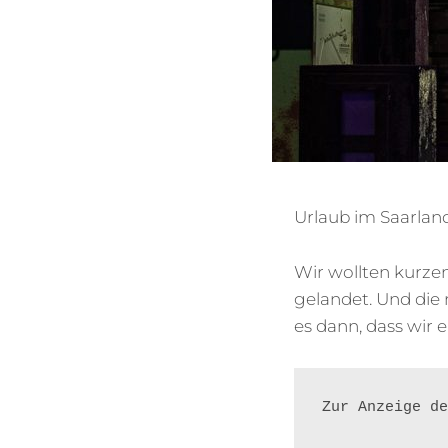
Urlaub im Saarla
Wir wollten kurze
gelandet. Und die
es dann, dass wir 
Zur Anzeige de