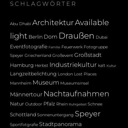
SCHLAGWÖRTER
Available
Architektur
Abu Dhabi
Draußen
light
Dom
Berlin
Dubai
Eventfotografie
Feuerwerk
Fotogruppe
Familie
Großstadt
Speyer
Griechenland
Großevent
Industriekultur
Hamburg
Herbst
kalt
Kultur
Langzeitbelichtung
London
Lost Places
Museum
Mannheim
Museumsinsel
Nachtaufnahmen
Männertour
Natur
Pfalz
Outdoor
Rhein
Schnee
Ruhrgebiet
Speyer
Schottland
Sonnenuntergang
Stadtpanorama
Sportfotgrafie