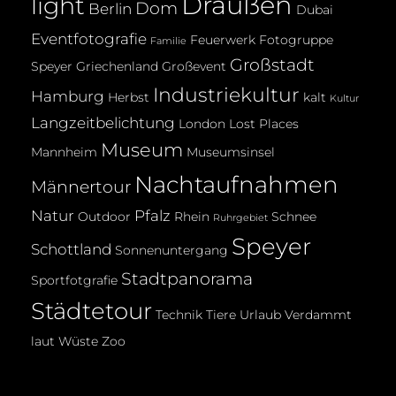
Draußen
light
Dom
Berlin
Dubai
Eventfotografie
Feuerwerk
Fotogruppe
Familie
Großstadt
Speyer
Griechenland
Großevent
Industriekultur
Hamburg
Herbst
kalt
Kultur
Langzeitbelichtung
London
Lost Places
Museum
Mannheim
Museumsinsel
Nachtaufnahmen
Männertour
Natur
Pfalz
Outdoor
Rhein
Schnee
Ruhrgebiet
Speyer
Schottland
Sonnenuntergang
Stadtpanorama
Sportfotgrafie
Städtetour
Technik
Tiere
Urlaub
Verdammt
laut
Wüste
Zoo