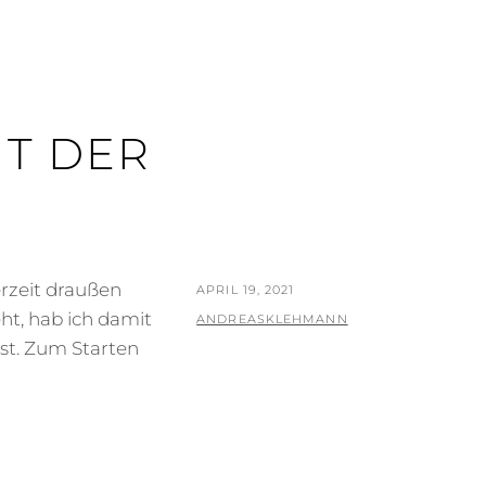
IT DER
rzeit draußen
POSTED
APRIL 19, 2021
t, hab ich damit
ON
BY
ANDREASKLEHMANN
st. Zum Starten