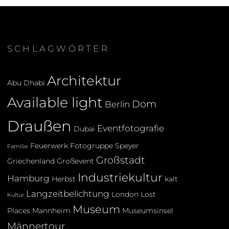
SCHLAGWÖRTER
Architektur
Abu Dhabi
Available light
Dom
Berlin
Draußen
Eventfotografie
Dubai
Feuerwerk
Fotogruppe Speyer
Familie
Großstadt
Griechenland
Großevent
Industriekultur
Hamburg
Herbst
kalt
Langzeitbelichtung
London
Lost
Kultur
Museum
Places
Mannheim
Museumsinsel
Männertour