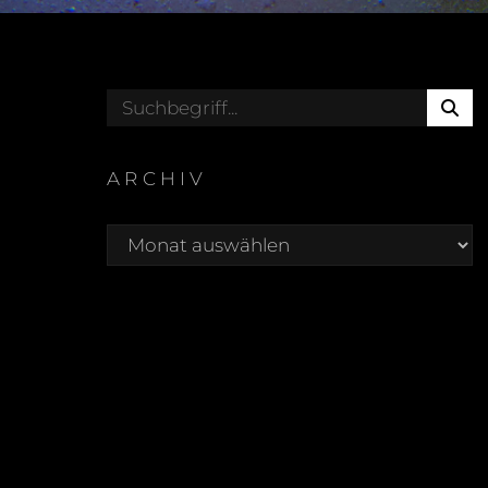
S
Search
E
for:
A
R
ARCHIV
C
Archiv