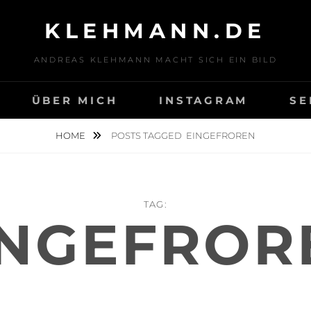
KLEHMANN.DE
ANDREAS KLEHMANN MACHT SICH EIN BILD
ÜBER MICH
INSTAGRAM
SE
HOME
POSTS TAGGED
EINGEFROREN
TAG:
INGEFROR