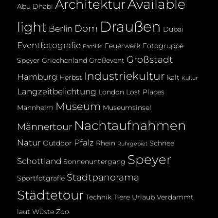
Available
Architektur
Abu Dhabi
Draußen
light
Dom
Berlin
Dubai
Eventfotografie
Feuerwerk
Fotogruppe
Familie
Großstadt
Speyer
Griechenland
Großevent
Industriekultur
Hamburg
Herbst
kalt
Kultur
Langzeitbelichtung
London
Lost Places
Museum
Mannheim
Museumsinsel
Nachtaufnahmen
Männertour
Natur
Pfalz
Outdoor
Rhein
Schnee
Ruhrgebiet
Speyer
Schottland
Sonnenuntergang
Stadtpanorama
Sportfotgrafie
Städtetour
Technik
Tiere
Urlaub
Verdammt
laut
Wüste
Zoo