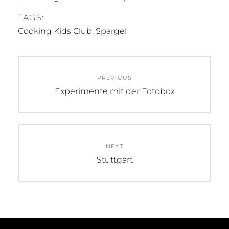
TAGS:
Cooking Kids Club
,
Spargel
Beitragsnavigation
PREVIOUS
Previous
Experimente mit der Fotobox
post:
NEXT
Next
Stuttgart
post: