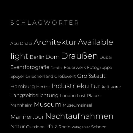
SCHLAGWÖRTER
Available
Architektur
Abu Dhabi
Draußen
light
Dom
Berlin
Dubai
Eventfotografie
Feuerwerk
Fotogruppe
Familie
Großstadt
Speyer
Griechenland
Großevent
Industriekultur
Hamburg
Herbst
kalt
Kultur
Langzeitbelichtung
London
Lost Places
Museum
Mannheim
Museumsinsel
Nachtaufnahmen
Männertour
Natur
Pfalz
Outdoor
Rhein
Schnee
Ruhrgebiet