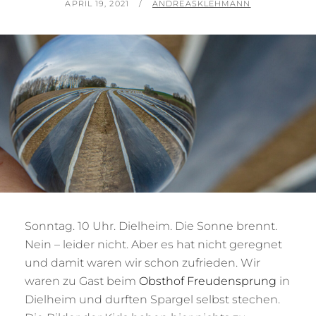
POSTED
BY
APRIL 19, 2021
ANDREASKLEHMANN
ON
Sonntag. 10 Uhr. Dielheim. Die Sonne brennt.
Nein – leider nicht. Aber es hat nicht geregnet
und damit waren wir schon zufrieden. Wir
waren zu Gast beim
Obsthof Freudensprung
in
Dielheim und durften Spargel selbst stechen.