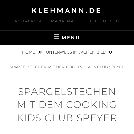
Skip
KLEHMANN.DE
to
content
ANDREAS KLEHMANN MACHT SICH EIN BILD
MENU
HOME
UNTERWEGS IN SACHEN BILD
SPARGELSTECHEN MIT DEM COOKING KIDS CLUB SPEYER
SPARGELSTECHEN
MIT DEM COOKING
KIDS CLUB SPEYER