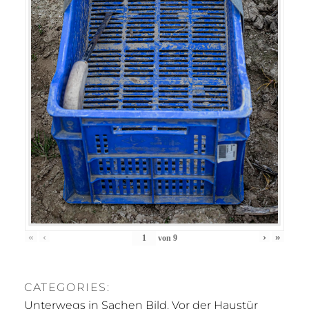
«
‹
›
»
von
9
CATEGORIES:
Unterwegs in Sachen Bild
,
Vor der Haustür