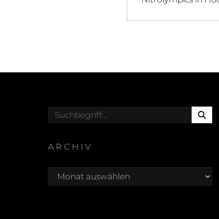
post:
S
Search
E
for:
A
R
ARCHIV
C
Archiv