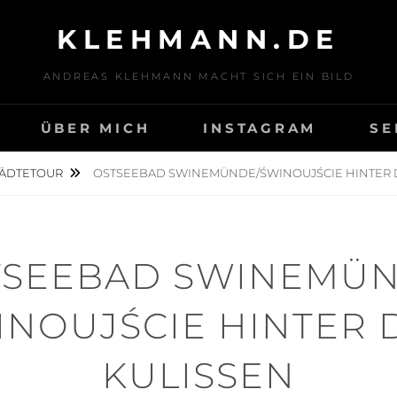
KLEHMANN.DE
ANDREAS KLEHMANN MACHT SICH EIN BILD
ÜBER MICH
INSTAGRAM
SE
TÄDTETOUR
OSTSEEBAD SWINEMÜNDE/ŚWINOUJŚCIE HINTER 
TSEEBAD SWINEMÜN
INOUJŚCIE HINTER 
KULISSEN