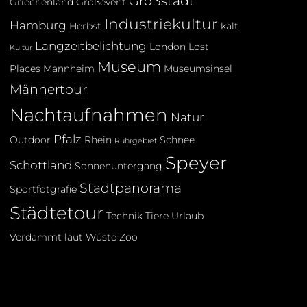
Großstadt
Griechenland
Großevent
Industriekultur
Hamburg
Herbst
kalt
Langzeitbelichtung
London
Lost
Kultur
Museum
Places
Mannheim
Museumsinsel
Männertour
Nachtaufnahmen
Natur
Pfalz
Outdoor
Rhein
Schnee
Ruhrgebiet
Speyer
Schottland
Sonnenuntergang
Stadtpanorama
Sportfotgrafie
Städtetour
Technik
Tiere
Urlaub
Verdammt laut
Wüste
Zoo