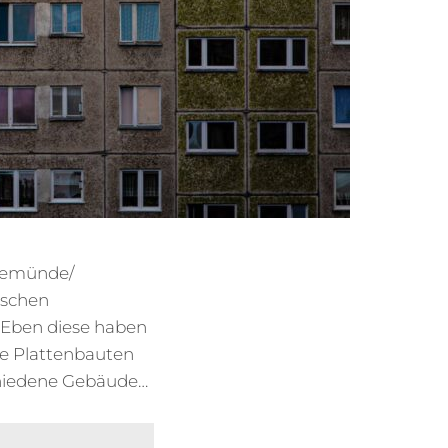
inemünde/
ischen
 Eben diese haben
ie Plattenbauten
schiedene Gebäude…