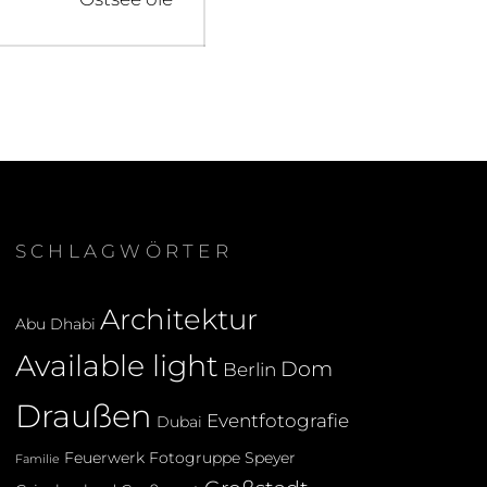
post:
SCHLAGWÖRTER
Architektur
Abu Dhabi
Available light
Dom
Berlin
Draußen
Eventfotografie
Dubai
Feuerwerk
Fotogruppe Speyer
Familie