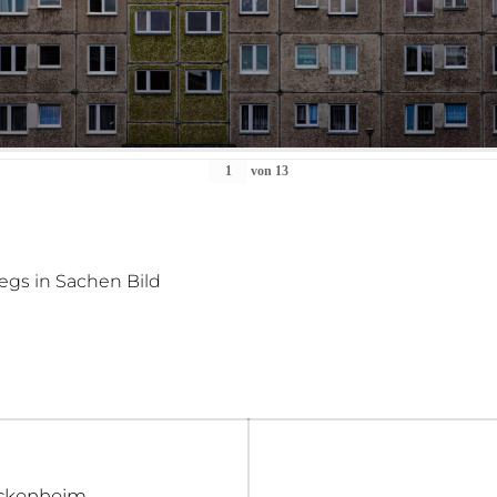
von
13
gs in Sachen Bild
igation
ockenheim