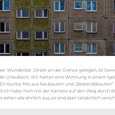
see. Wunderbar. Direkt an der Grenze gelegen, ist Sw
ller Urlaubsort. Wir hatten eine Wohnung in einem typ
Ein bunter Mix aus Neubauten und „Bestandsbauten“.
d ich habe mich mit der Kamera auf den Weg durch d
 sehen alle ähnlich aus, es sind aber tatsächlich ver