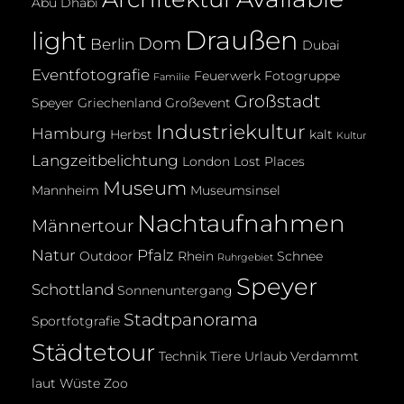
Abu Dhabi
Draußen
light
Dom
Berlin
Dubai
Eventfotografie
Feuerwerk
Fotogruppe
Familie
Großstadt
Speyer
Griechenland
Großevent
Industriekultur
Hamburg
Herbst
kalt
Kultur
Langzeitbelichtung
London
Lost Places
Museum
Mannheim
Museumsinsel
Nachtaufnahmen
Männertour
Natur
Pfalz
Outdoor
Rhein
Schnee
Ruhrgebiet
Speyer
Schottland
Sonnenuntergang
Stadtpanorama
Sportfotgrafie
Städtetour
Technik
Tiere
Urlaub
Verdammt
laut
Wüste
Zoo