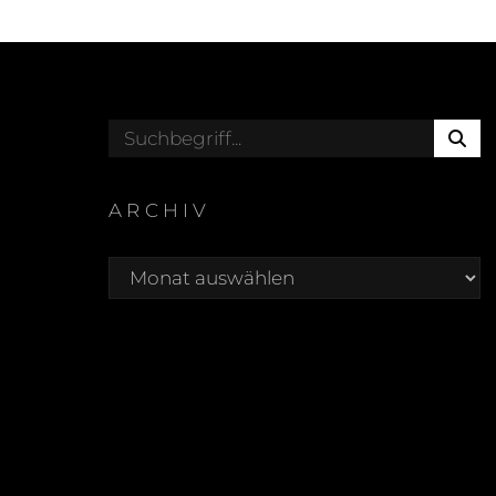
S
Search
E
for:
A
R
ARCHIV
C
Archiv