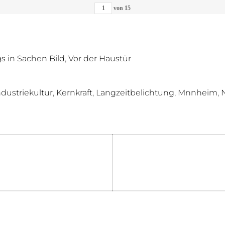
von
15
,
 in Sachen Bild
Vor der Haustür
,
,
,
,
ndustriekultur
Kernkraft
Langzeitbelichtung
Mnnheim
igation