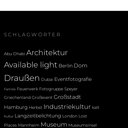
SCHLAGWÖRTER
Architektur
Abu Dhabi
Available light
Dom
Berlin
Draußen
Eventfotografie
Dubai
Feuerwerk
Fotogruppe Speyer
Familie
Großstadt
Griechenland
Großevent
Industriekultur
Hamburg
Herbst
kalt
Langzeitbelichtung
London
Lost
Kultur
Museum
Places
Mannheim
Museumsinsel