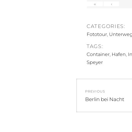
«
‹
CATEGORIES:
,
Fototour
Unterwegs
TAGS:
,
,
Container
Hafen
I
Speyer
Beitragsnav
PREVIOUS
Previous
Berlin bei Nacht
post: