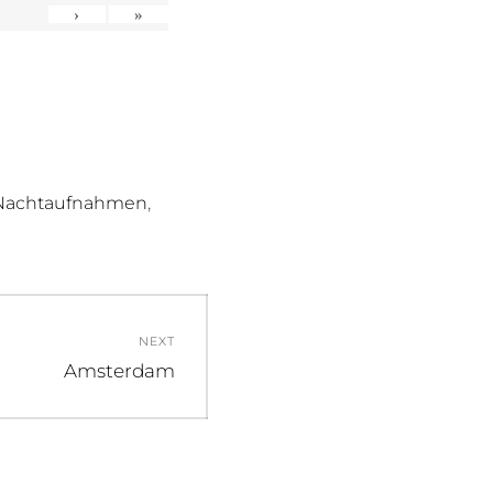
›
»
,
Nachtaufnahmen
NEXT
Next
Amsterdam
post: