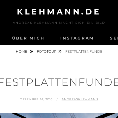
KLEHMANN.DE
ANDREAS KLEHMANN MACHT SICH EIN BILD
ÜBER MICH
INSTAGRAM
SE
HOME
FOTOTOUR
FESTPLATTENFUNDE
FESTPLATTENFUND
POSTED
BY
DEZEMBER 14, 2016
ANDREASKLEHMANN
ON