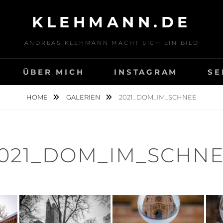
KLEHMANN.DE
ANDREAS KLEHMANN MACHT SICH EIN BILD
ÜBER MICH
INSTAGRAM
SE
HOME
GALERIEN
2021_DOM_IM_SCHNEE
021_DOM_IM_SCHN