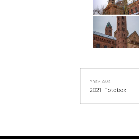
Beitragsnav
PREVIOUS
Previous
2021_Fotobox
post: