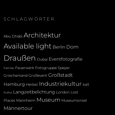
SCHLAGWÖRTER
Architektur
Abu Dhabi
Available light
Dom
Berlin
Draußen
Eventfotografie
Dubai
Feuerwerk
Fotogruppe Speyer
Familie
Großstadt
Griechenland
Großevent
Industriekultur
Hamburg
Herbst
kalt
Langzeitbelichtung
London
Lost
Kultur
Museum
Places
Mannheim
Museumsinsel
Männertour