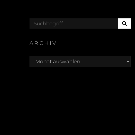
S
Search
E
for:
A
R
ARCHIV
C
Archiv