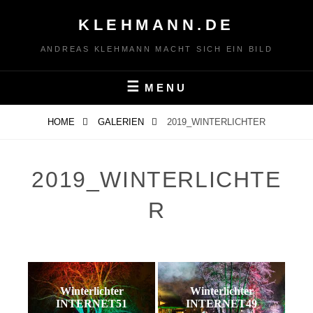
Skip
KLEHMANN.DE
to
content
ANDREAS KLEHMANN MACHT SICH EIN BILD
MENU
HOME
GALERIEN
2019_WINTERLICHTER
2019_WINTERLICHTE
R
Winterlichter
Winterlichter
INTERNET51
INTERNET49