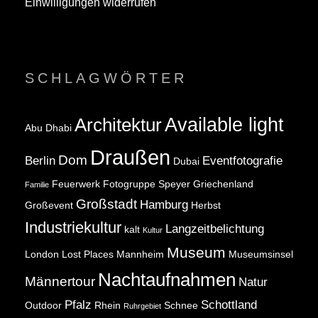
Einwilligungen widerrufen
SCHLAGWÖRTER
Available light
Architektur
Abu Dhabi
Draußen
Dom
Berlin
Eventfotografie
Dubai
Feuerwerk
Fotogruppe Speyer
Griechenland
Familie
Großstadt
Hamburg
Großevent
Herbst
Industriekultur
Langzeitbelichtung
kalt
Kultur
Museum
London
Lost Places
Mannheim
Museumsinsel
Nachtaufnahmen
Männertour
Natur
Pfalz
Schottland
Outdoor
Rhein
Schnee
Ruhrgebiet